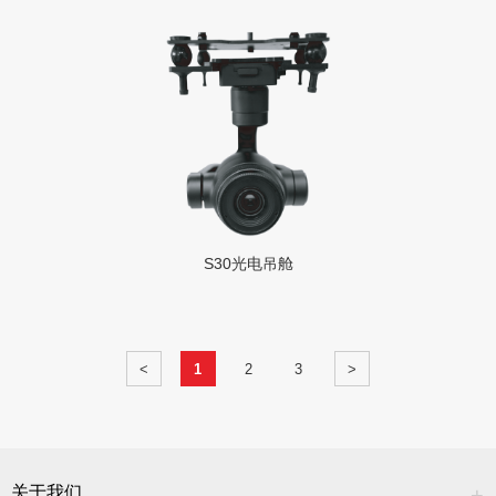
S30光电吊舱
<
1
2
3
>
关于我们