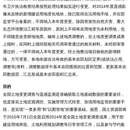
年卫片执法检查结果按照处理结果如实进行变更。对2014年度遥感影
像未反映的新增建设用地变化地块，除已取得合法用地手续，并在部
监管平台备案的，不得纳入本年度变更。除因突发性自然灾害、重大
生态环境整治工程等原因外，原则上不得将农用地变为未利用地，也
不得随意改变耕地地类。确有上述地类调整的，在土地变更调查成果
上报时，应同时上报经部相关司局审查通过的相关材料。未经部审查
通过的，一律不得纳入本年度变更。经土地整治项目验收的新增耕
地，方可变更。各地依据合法有效的基本农田划区定界(或依法占用、
调整等)资料，调整数据库中基本农田图斑的位置和范围，更新基本农
田数据层，汇总形成基本农田面积汇总表。
目的
全国土地变更调查与遥感监测是准确获取土地基础数据的重要途径，
也是落实土地宏观调控、实施管理方式转变、加强用地监管的重要手
段，是实现“一查多用”和“以图管地”的重要基础。据悉，国土资源部将
于2015年7月1日全面启用2014年度全国土地变更调查成果，用于部
建设用地审批、土地利用规划调整等日常管理工作，以及参与节约集